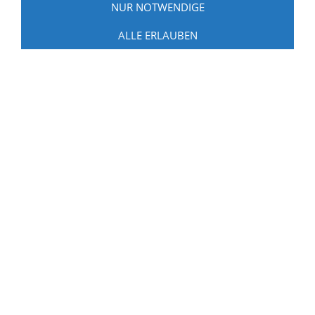
NUR NOTWENDIGE
ALLE ERLAUBEN
Angaben gemäß § 5
TMG:
Michael Solty und Lars Rosebrock,
Co-Vorsitzende
SPD-Ortsverein Zeven
Kattrepel 3
27404 Zeven
Tel.: +49 (0) 4281 953498
E-Mail:
info@spd-zeven.de
Verantwortlich für
den Inhalt nach § 18